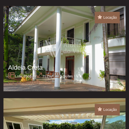
Locação
Aldeia Creta
Lote: 2660 m²
5 Suítes
753 m²
R$ 43.000,00
Locação