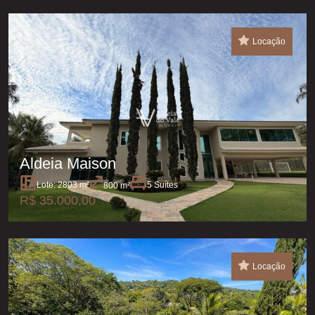
Locação
Aldeia Maison
Lote: 2803 m²
5 Suítes
800 m²
R$ 35.000,00
Locação