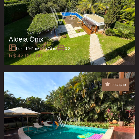
Aldeia Ônix
Lote: 1941 m²
3 Suítes
474 m²
R$ 42.000,00
Locação