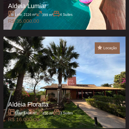
Aldeia Lumiar
Lote: 2116 m²
4 Suítes
399 m²
R$ 35.000,00
Locação
Aldeia Floratta
Lote: 1404 m²
3 Suítes
450 m²
R$ 16.000,00