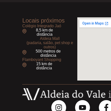
Locais próximos
Colégio Integrado Jaó
8,5 km de
distância
Aldeia Mall
(padaria, salão, pet shop e
outros)
500 metros de
distância
Flamboyant Shopping
15 km de
distância