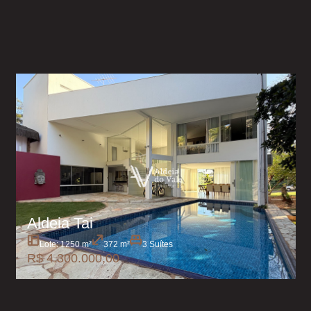
Aldeia Tai
Lote: 1250 m²
372 m²
3 Suítes
R$ 4.300.000,00