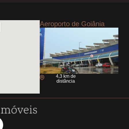
Aeroporto de Goiânia
4,3 km de
distância