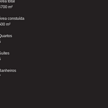
Área total
4700 m²
Área constuída
500 m²
Quartos
5
Suítes
5
Banheiros
7