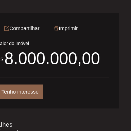
Compartilhar
Imprimir
alor do Imóvel
8.000.000,00
R$
Tenho interesse
alhes