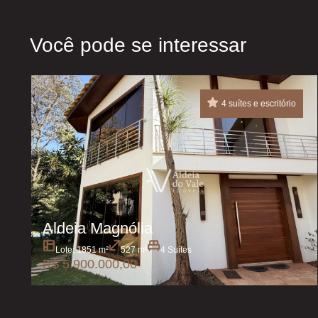
Você pode se interessar
4 suítes e escritório
Aldeia Magnólia
Lote: 1851 m²
527 m²
4 Suítes
R$ 5.900.000,00