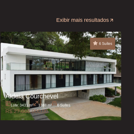
Exibir mais resultados
6 Suítes
Aldeia Courchevel
Lote: 3431 m²
1388 m²
6 Suítes
R$ 27.000.000,00