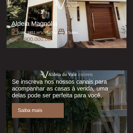
Aldeia Magnólia
Lote: 1851 m²
4 Suítes
527 m²
R$ 5.900.000,00
Se inscreva nos nossos canais para
acompanhar as casas à venda, uma
delas pode ser perfeita para você.
Saiba mais