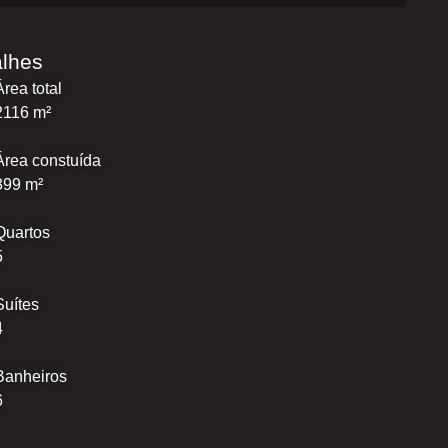
alhes
Área total
2116 m²
Área constuída
399 m²
Quartos
5
Suítes
4
Banheiros
6