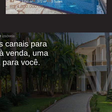
Lote: 1250 m²
372 m²
3 Suítes
R$ 4.300.000,00
s canais para
à venda, uma
a para você.