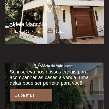
Aldeia Magnólia
Lote: 1851 m²
4 Suítes
527 m²
R$ 5.900.000,00
Se inscreva nos nossos canais para
acompanhar as casas à venda, uma
delas pode ser perfeita para você.
Saiba mais