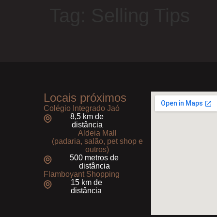
Tag:
Selling Tips
Locais próximos
Colégio Integrado Jaó
8,5 km de
distância
Aldeia Mall
(padaria, salão, pet shop e
outros)
500 metros de
distância
Flamboyant Shopping
15 km de
distância