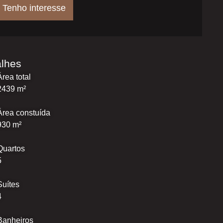
Tenho interesse
alhes
Área total
2439 m²
Área constuída
930 m²
Quartos
5
Suítes
4
Banheiros