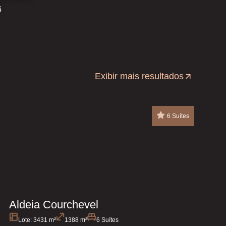
6
Exibir mais resultados
6 Suítes
Aldeia Courchevel
Lote: 3431 m²
1388 m²
6 Suítes