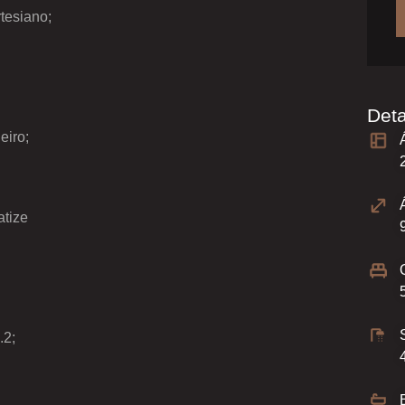
tesiano;
Det
eiro;
atize
.2;