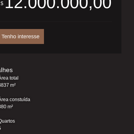
12.000.000,00
R$
Tenho interesse
alhes
Área total
3837 m²
Área constuída
880 m²
Quartos
5